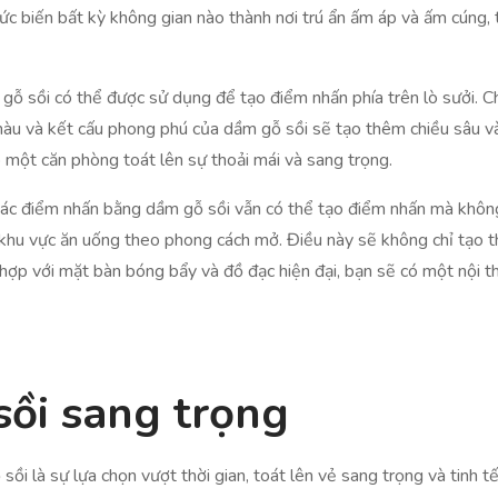
c biến bất kỳ không gian nào thành nơi trú ẩn ấm áp và ấm cúng, 
gỗ sồi có thể được sử dụng để tạo điểm nhấn phía trên lò sưởi. Ch
u và kết cấu phong phú của dầm gỗ sồi sẽ tạo thêm chiều sâu và
ó một căn phòng toát lên sự thoải mái và sang trọng.
n, các điểm nhấn bằng dầm gỗ sồi vẫn có thể tạo điểm nhấn mà khô
khu vực ăn uống theo phong cách mở. Điều này sẽ không chỉ tạo t
hợp với mặt bàn bóng bẩy và đồ đạc hiện đại, bạn sẽ có một nội th
sồi sang trọng
 sồi là sự lựa chọn vượt thời gian, toát lên vẻ sang trọng và tinh 