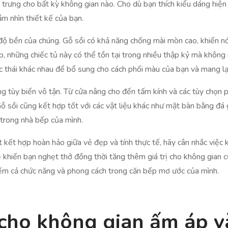
 trưng cho bất kỳ không gian nào. Cho dù bạn thích kiểu dáng hiện
ầm nhìn thiết kế của bạn.
độ bền của chúng. Gỗ sồi có khả năng chống mài mòn cao, khiến n
, những chiếc tủ này có thể tồn tại trong nhiều thập kỷ mà không
 thái khác nhau để bổ sung cho cách phối màu của bạn và mang lại 
ng tùy biến vô tận. Từ cửa nâng cho đến tấm kính và các tùy chọn p
ỗ sồi cũng kết hợp tốt với các vật liệu khác như mặt bàn bằng đá g
 trong nhà bếp của mình.
 kết hợp hoàn hảo giữa vẻ đẹp và tính thực tế, hãy cân nhắc việc 
ẽ khiến bạn nghẹt thở đồng thời tăng thêm giá trị cho không gian
iếm cả chức năng và phong cách trong căn bếp mơ ước của mình.
 cho không gian ấm áp v