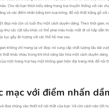
ào. Cho dù bạn thích kiểu dáng trang trại truyền thống với các 
àng và các điểm nhấn bằng kim loại bóng, đồ nội thất bằng gỗ sồi
yệt đẹp mà còn có tuổi thọ một cách duyên dáng. Theo thời gian, n
g như các vật liệu khác có thể phai màu hoặc mất đi vẻ hấp dẫn theo
p tục gây ấn tượng với các thế hệ mai sau.
 gian không chỉ mang lại vẻ đẹp; nó cung cấp chất lượng lâu dài vư
ội thất khác nhau trong khi khả năng lão hóa một cách duyên dáng
a một trang trại hay một không gian hiện đại trang nhã, đồ nội t
c mạc với điểm nhấn dầm
và đưa chúng vào thiết kế nội thất của bạn. Và còn cách nào tốt 