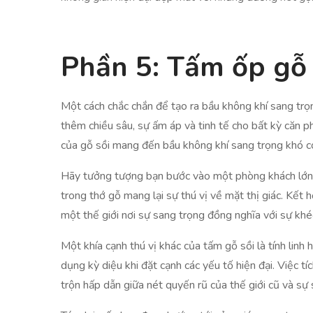
Phần 5: Tấm ốp gỗ 
Một cách chắc chắn để tạo ra bầu không khí sang trọn
thêm chiều sâu, sự ấm áp và tinh tế cho bất kỳ căn
của gỗ sồi mang đến bầu không khí sang trọng khó có
Hãy tưởng tượng bạn bước vào một phòng khách lớn với
trong thớ gỗ mang lại sự thú vị về mặt thị giác. Kết 
một thế giới nơi sự sang trọng đồng nghĩa với sự khéo
Một khía cạnh thú vị khác của tấm gỗ sồi là tính lin
dụng kỳ diệu khi đặt cạnh các yếu tố hiện đại. Việc t
trộn hấp dẫn giữa nét quyến rũ của thế giới cũ và sự