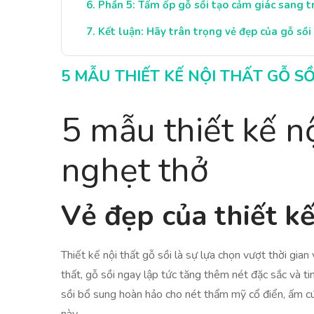
Phần 5: Tấm ốp gỗ sồi tạo cảm giác sang t
Kết luận: Hãy trân trọng vẻ đẹp của gỗ sồi
5 MẪU THIẾT KẾ NỘI THẤT GỖ S
5 mẫu thiết kế n
nghẹt thở
Vẻ đẹp của thiết kế
Thiết kế nội thất gỗ sồi là sự lựa chọn vượt thời gia
thất, gỗ sồi ngay lập tức tăng thêm nét đặc sắc và ti
sồi bổ sung hoàn hảo cho nét thẩm mỹ cổ điển, ấm cú