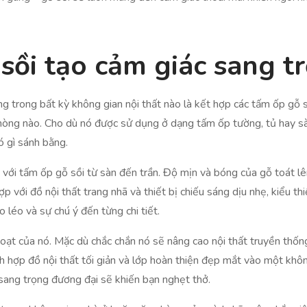
sồi tạo cảm giác sang t
g trong bất kỳ không gian nội thất nào là kết hợp các tấm ốp gỗ sồ
 phòng nào. Cho dù nó được sử dụng ở dạng tấm ốp tường, tủ hay 
 gì sánh bằng.
 tấm ốp gỗ sồi từ sàn đến trần. Độ mịn và bóng của gỗ toát lên c
hợp với đồ nội thất trang nhã và thiết bị chiếu sáng dịu nhẹ, kiể
 léo và sự chú ý đến từng chi tiết.
h hoạt của nó. Mặc dù chắc chắn nó sẽ nâng cao nội thất truyền thố
ích hợp đồ nội thất tối giản và lớp hoàn thiện đẹp mắt vào một khô
 sang trọng đương đại sẽ khiến bạn nghẹt thở.