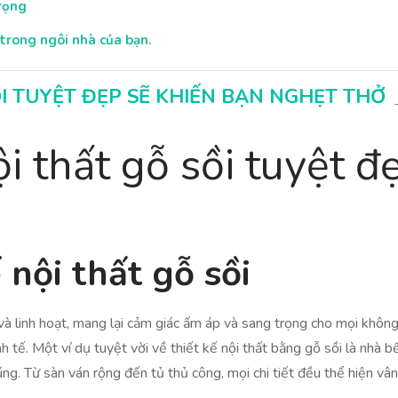
rọng
 trong ngôi nhà của bạn.
ỒI TUYỆT ĐẸP SẼ KHIẾN BẠN NGHẸT THỞ
ội thất gỗ sồi tuyệt đ
 nội thất gỗ sồi
n và linh hoạt, mang lại cảm giác ấm áp và sang trọng cho mọi khôn
nh tế. Một ví dụ tuyệt vời về thiết kế nội thất bằng gỗ sồi là nhà 
ng. Từ sàn ván rộng đến tủ thủ công, mọi chi tiết đều thể hiện vâ