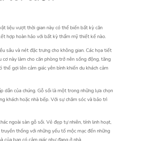
ật liệu vượt thời gian này có thể biến bất kỳ căn
kết hợp hoàn hảo với bất kỳ thẩm mỹ thiết kế nào.
iều sâu và nét đặc trưng cho không gian. Các họa tiết
ữu cơ này làm cho căn phòng trở nên sống động, tăng
 có thể gợi lên cảm giác yên bình khiến du khách cảm
ấp dẫn của chúng. Gỗ sồi là một trong những lựa chọn
òng khách hoặc nhà bếp. Với sự chăm sóc và bảo trì
ác ngoài sàn gỗ sồi. Vẻ đẹp tự nhiên, tính linh hoạt,
nhà truyền thống với những yếu tố mộc mạc đến những
hà của bạn có cảm giác như đang ở nhà