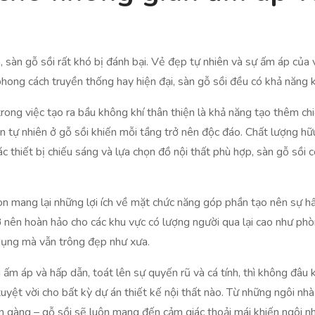
, sàn gỗ sồi rất khó bị đánh bại. Vẻ đẹp tự nhiên và sự ấm áp của v
phong cách truyền thống hay hiện đại, sàn gỗ sồi đều có khả năng 
rong việc tạo ra bầu không khí thân thiện là khả năng tạo thêm ch
 tự nhiên ở gỗ sồi khiến mỗi tầng trở nên độc đáo. Chất lượng h
ác thiết bị chiếu sáng và lựa chọn đồ nội thất phù hợp, sàn gỗ sồi
n mang lại những lợi ích về mặt chức năng góp phần tạo nên sự h
rở nên hoàn hảo cho các khu vực có lượng người qua lại cao như ph
 dụng mà vẫn trông đẹp như xưa.
ấm áp và hấp dẫn, toát lên sự quyến rũ và cá tính, thì không đâu kh
tuyệt vời cho bất kỳ dự án thiết kế nội thất nào. Từ những ngôi 
 gàng – gỗ sồi sẽ luôn mang đến cảm giác thoải mái khiến ngôi n