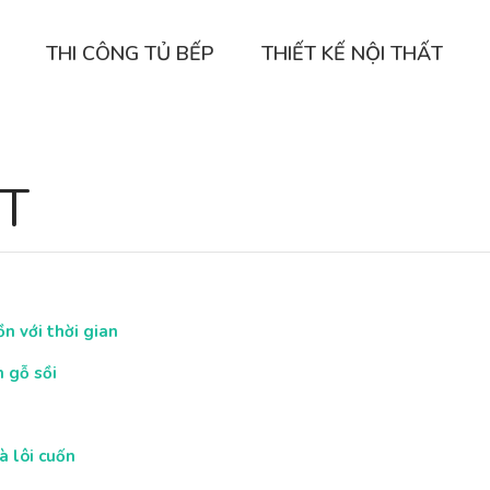
THI CÔNG TỦ BẾP
THIẾT KẾ NỘI THẤT
ẬT
ồn với thời gian
 gỗ sồi
à lôi cuốn