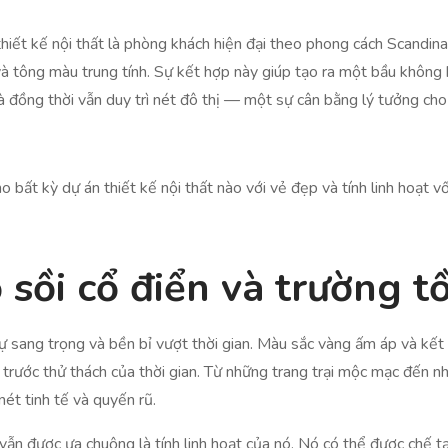
iết kế nội thất là phòng khách hiện đại theo phong cách Scandina
 và tông màu trung tính. Sự kết hợp này giúp tạo ra một bầu không k
hà đồng thời vẫn duy trì nét đô thị — một sự cân bằng lý tưởng cho
bất kỳ dự án thiết kế nội thất nào với vẻ đẹp và tính linh hoạt vố
 sồi cổ điển và trường tồ
sự sang trọng và bền bỉ vượt thời gian. Màu sắc vàng ấm áp và kết
n trước thử thách của thời gian. Từ những trang trại mộc mạc đến nh
ét tinh tế và quyến rũ.
vẫn được ưa chuộng là tính linh hoạt của nó. Nó có thể được chế t