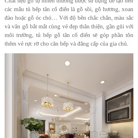
Chất liệu gỗ tự nhiên thường được sử dụng để tạo nên
các mẫu tủ bếp tân cổ điển là gỗ sồi, gỗ hương, xoan
đào hoặc gỗ óc chó… Với độ bền chắc chắn, màu sắc
và vân gỗ bắt mắt cùng vẻ đẹp thân thiện, gần gũi với
môi trường, tủ bếp gỗ tân cổ điển sẽ góp phần tôn
thêm vẻ rực rỡ cho căn bếp và đẳng cấp của gia chủ.